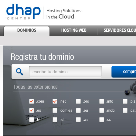
DOMINIOS
HOSTING WEB
SERVIDORES CLO
Registra tu dominio
.com
.net
.org
.info
.biz
.es
.com.es
.eu
.mobi
.cat
.tv
.tel
.ws
.cc