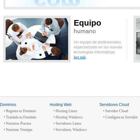
Equipo
humano
Un equipo de profesionales
especializado en las nuevas
tecnologías informáticas
leer más
Dominios
Hosting Web
Servidores Cloud
• Registra tu Dominio
• Hosting Linux
• Servidor Cloud
• Traslada tu Dominio
• Hosting Windows
• Configura tu Servidor
• Nuestros Precios
• Servidores Linux
• Nuestras Ventajas
• Servidores Windows