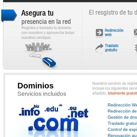
Asegura tu
El resgistro de tu 
presencia en la red
Registra o traslada tu dominio
con nosotros y aprovecha todas
nuestras ventajas.
Dominios
Nuestros servicio de regis
incluye los siguientes serv
Servicios incluidos
añadido,
totalmente gratuit
Redirección W
Redirección de
Gestión de dns
Traslado gratui
Control de exp
Renovación au